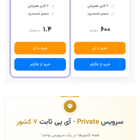
۲ کاربر همزمان
۲ کاربر همزمان
حجم نامحدود
حجم نامحدود
۱.۴
۶۰۰
تومان
م تومان
خرید با ارز
خرید با ارز
خرید از تلگرام
خرید از تلگرام
سرویس
Private
· آی پی ثابت
۷ کشور
همه کشورها در یک سرویس واحد!