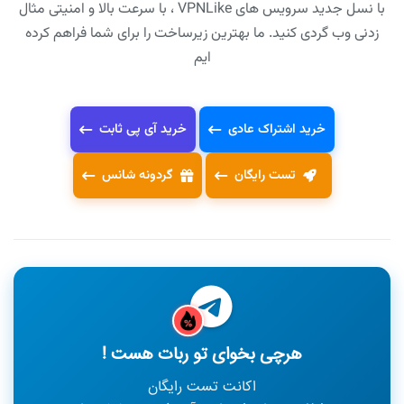
با نسل جدید سرویس های VPNLike ، با سرعت بالا و امنیتی مثال
زدنی وب گردی کنید. ما بهترین زیرساخت را برای شما فراهم کرده
ایم
خرید اشتراک عادی
خرید آی پی ثابت
تست رایگان
گردونه شانس
هرچی بخوای تو ربات هست !
اکانت تست رایگان