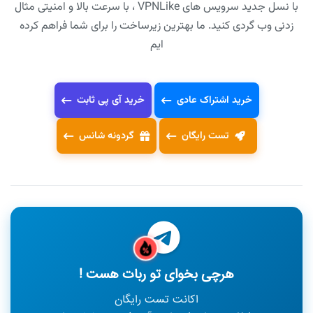
با نسل جدید سرویس های VPNLike ، با سرعت بالا و امنیتی مثال
زدنی وب گردی کنید. ما بهترین زیرساخت را برای شما فراهم کرده
ایم
خرید اشتراک عادی
خرید آی پی ثابت
تست رایگان
گردونه شانس
هرچی بخوای تو ربات هست !
اکانت تست رایگان