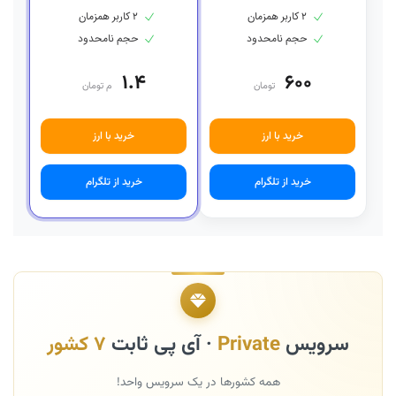
۲ کاربر همزمان
۲ کاربر همزمان
حجم نامحدود
حجم نامحدود
۱.۴
۶۰۰
تومان
م تومان
خرید با ارز
خرید با ارز
خرید از تلگرام
خرید از تلگرام
سرویس
Private
· آی پی ثابت
۷ کشور
همه کشورها در یک سرویس واحد!