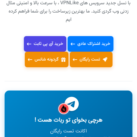
با نسل جدید سرویس های VPNLike ، با سرعت بالا و امنیتی مثال
زدنی وب گردی کنید. ما بهترین زیرساخت را برای شما فراهم کرده
ایم
خرید اشتراک عادی
خرید آی پی ثابت
تست رایگان
گردونه شانس
هرچی بخوای تو ربات هست !
اکانت تست رایگان