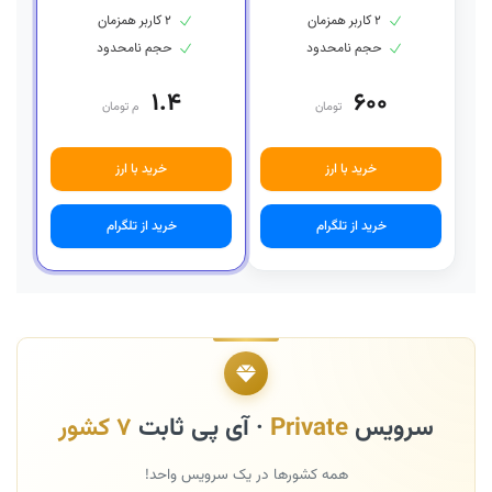
۲ کاربر همزمان
۲ کاربر همزمان
حجم نامحدود
حجم نامحدود
۱.۴
۶۰۰
تومان
م تومان
خرید با ارز
خرید با ارز
خرید از تلگرام
خرید از تلگرام
سرویس
Private
· آی پی ثابت
۷ کشور
همه کشورها در یک سرویس واحد!