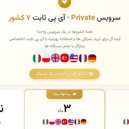
سرویس
Private
· آی پی ثابت
۷ کشور
همه کشورها در یک سرویس واحد!
ایده آل برای ترید، صرافی ها و استفاده روزمره با آی پی ثابت اختصاصی
سازگار با تمام دستگاه ها
۷ کشور آی پی ثابت در یک اشتراک
پیشنهاد ویژه
۳
ن
ماه
سو