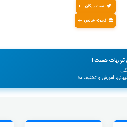
تست رایگان
گردونه شانس
تو ربات هست !
گان
تیبانی، آموزش و تخفیف ها