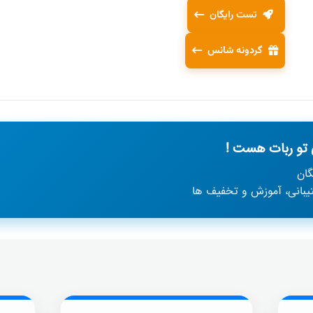
تست رایگان
گردونه شانس
تو ربات هست !
گان
تیبانی، آموزش و تخفیف ها