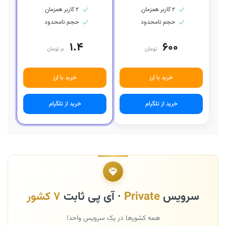
۲ کاربر همزمان
۲ کاربر همزمان
حجم نامحدود
حجم نامحدود
۱.۴
۶۰۰
تومان
م تومان
خرید با ارز
خرید با ارز
خرید از تلگرام
خرید از تلگرام
سرویس
Private
· آی پی ثابت
۷ کشور
همه کشورها در یک سرویس واحد!