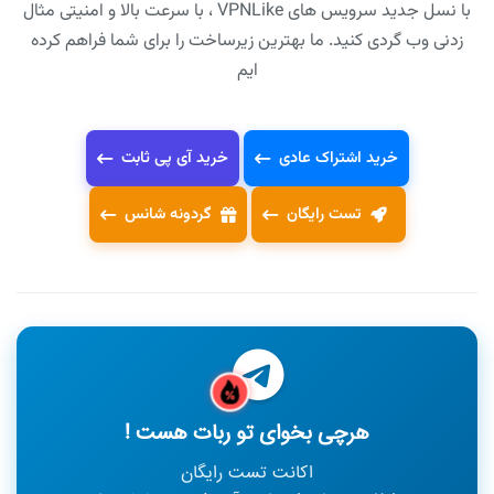
با نسل جدید سرویس های VPNLike ، با سرعت بالا و امنیتی مثال
زدنی وب گردی کنید. ما بهترین زیرساخت را برای شما فراهم کرده
ایم
خرید اشتراک عادی
خرید آی پی ثابت
تست رایگان
گردونه شانس
هرچی بخوای تو ربات هست !
اکانت تست رایگان